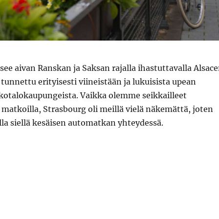
tsee aivan Ranskan ja Saksan rajalla ihastuttavalla Alsac
 tunnettu erityisesti viineistään ja lukuisista upean
kkotalokaupungeista. Vaikka olemme seikkailleet
a matkoilla, Strasbourg oli meillä vielä näkemättä, joten
la siellä kesäisen automatkan yhteydessä.
”Strasbourg, ei mikään tylsä hallintokaupunki”