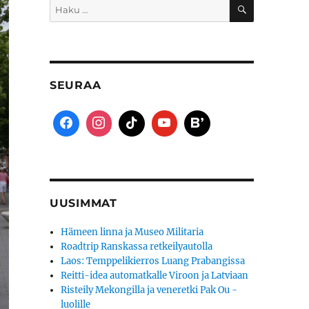
HAKU
Etsi:
SEURAA
UUSIMMAT
Hämeen linna ja Museo Militaria
Roadtrip Ranskassa retkeilyautolla
Laos: Temppelikierros Luang Prabangissa
Reitti-idea automatkalle Viroon ja Latviaan
Risteily Mekongilla ja veneretki Pak Ou -
luolille