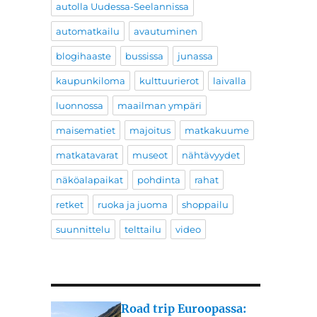
autolla Uudessa-Seelannissa
automatkailu
avautuminen
blogihaaste
bussissa
junassa
kaupunkiloma
kulttuurierot
laivalla
luonnossa
maailman ympäri
maisematiet
majoitus
matkakuume
matkatavarat
museot
nähtävyydet
näköalapaikat
pohdinta
rahat
retket
ruoka ja juoma
shoppailu
suunnittelu
telttailu
video
Road trip Euroopassa: