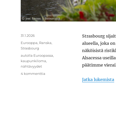
Julkaistu
31.1.2026
Strasbourg sijai
Kategoriat
Eurooppa
,
Ranska
,
alueella, joka on
Strasbourg
näköisistä risti
Avainsanat
autolla Euroopassa
,
Alsacessa useill
kaupunkiloma
,
päätimme vierail
nähtävyydet
artikkeliin
4 kommenttia
Strasbourg,
Jatka lukemista
ei
mikään
tylsä
hallintokaupunki